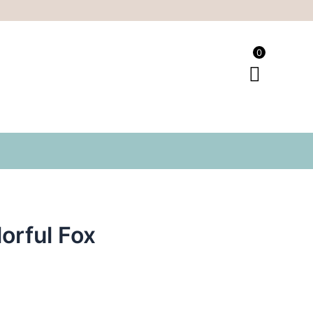
0
orful Fox