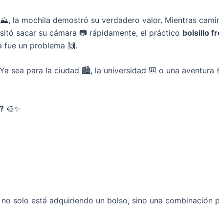
 ⛰️, la mochila demostró su verdadero valor. Mientras cami
itó sacar su cámara 📷 rápidamente, el práctico
bolsillo f
 fue un problema 🙌.
a sea para la ciudad 🏙️, la universidad 🎒 o una aventura 
o?
🎨✨
, no solo está adquiriendo un bolso, sino una combinación 