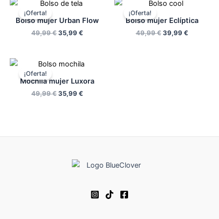
El
El
El
El
precio
precio
precio
precio
¡Oferta!
¡Oferta!
original
actual
original
actual
Bolso mujer Urban Flow
Bolso mujer Eclíptica
era:
es:
era:
es:
49,99
€
35,99
€
49,99
€
39,99
€
49,99 €.
35,99 €.
49,99 €.
39,99 €.
El
El
precio
precio
¡Oferta!
original
actual
Mochila mujer Luxora
era:
es:
49,99
€
35,99
€
49,99 €.
35,99 €.