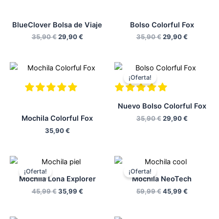
35,90 €.
29,90 €.
35,90 €.
29,90 €.
BlueClover Bolsa de Viaje
Bolso Colorful Fox
35,90
€
29,90
€
35,90
€
29,90
€
El
El
precio
precio
¡Oferta!
original
actual
era:
es:
35,90 €.
29,90 €.
Nuevo Bolso Colorful Fox
Mochila Colorful Fox
35,90
€
29,90
€
35,90
€
El
El
El
El
precio
precio
precio
precio
¡Oferta!
¡Oferta!
original
actual
original
actual
Mochila Lona Explorer
Mochila NeoTech
era:
es:
era:
es:
45,99
€
35,99
€
59,99
€
45,99
€
45,99 €.
35,99 €.
59,99 €.
45,99 €.